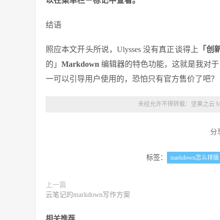
以在菜单栏－标记中查看。
结语
照应本文开头所说，Ulysses 没有真正谈得上
「创
的」
Markdown
编辑器的特色功能，这就是我对于 U
一可以引导用户使用的，恐怕只有官方售价了吧？
未经允许不得转载：
坚果之云 Ma
分
标签：
markdown怎么排版
上一篇
云笔记的markdown写作方案
相关推荐