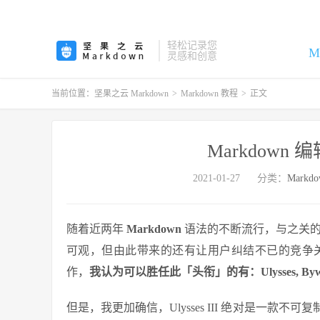
轻松记录您
M
灵感和创意
当前位置：
坚果之云 Markdown
>
Markdown 教程
>
正文
Markdown 
2021-01-27
分类：
Markd
随着近两年
Markdown
语法的不断流行，与之关的
可观，但由此带来的还有让用户纠结不已的竞争
作，
我认为可以胜任此「头衔」的有：Ulysses, Byword,
但是，我更加确信，Ulysses III 绝对是一