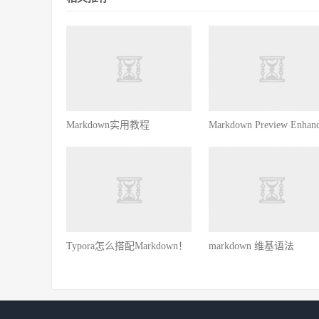
Markdown实用教程
Markdown Preview Enhan
Typora怎么搭配Markdown！
markdown 维基语法