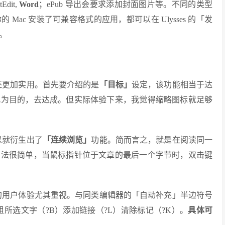
dit,
Word
；ePub 导出会要求添加封面图片等。不同的类型
ac 安装了可兼容格式的应用，都可以在 Ulysses 的「发
2。
，还更加实用。首先要介绍的是
「目标」
设定，该功能相当于达
此为目的，去达成。但实际体验下来，我觉得缩略图标就足够
所以就衍生出了
「连续浏览」
功能。简而言之，就是在阅读同一
方法很简单，当鼠标指针位于文章的最后一个字节时，双击键
的用户体验尤其重视。与同类编辑器的「自动补充」半边符号
加粗所选文字（?B）添加链接（?L）清除标记（?K）。
具体可