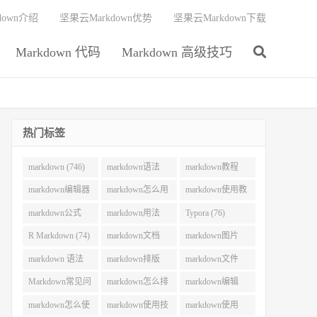
down介绍
坚果云Markdown优势
坚果云Markdown下载
Markdown 代码
Markdown 高级技巧
热门标签
markdown (746)
markdown语法
markdown教程
(292)
(215)
markdown编辑器
markdown怎么用
markdown使用教
(212)
(130)
程 (106)
markdown公式
markdown用法
Typora (76)
(101)
(83)
R Markdown (74)
markdown文档
markdown图片
(73)
(70)
markdown 语法
markdown排版
markdown文件
(62)
(62)
(55)
Markdown常见问
markdown怎么排
markdown编辑
题 (54)
版 (52)
(51)
markdown怎么使
markdown使用技
markdown使用