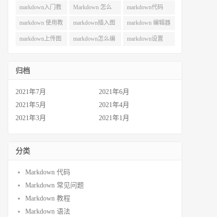
用 (49)
巧 (49)
(42)
markdown入门教
Markdown 怎么
markdown代码
程 (40)
用 (38)
(35)
markdown 使用教
markdown插入图
markdown 编辑器
程 (30)
片 (29)
(28)
markdown上传图
markdown怎么编
markdown设置
片 (27)
辑 (26)
(22)
归档
2021年7月
2021年6月
2021年5月
2021年4月
2021年3月
2021年1月
分类
Markdown 代码
Markdown 常见问题
Markdown 教程
Markdown 语法