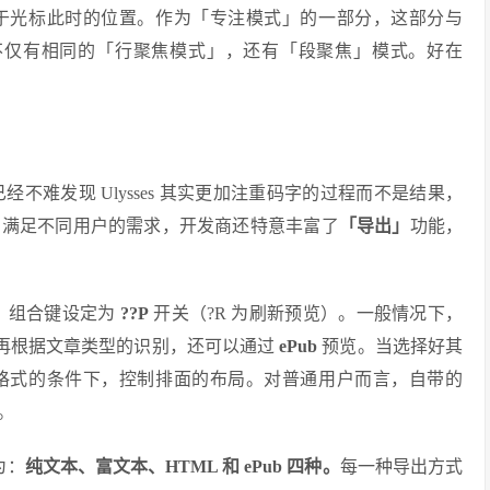
于光标此时的位置。作为「专注模式」的一部分，这部分与
后者不仅有相同的「行聚焦模式」，还有「段聚焦」模式。好在
不难发现 Ulysses 其实更加注重码字的过程而不是结果，
了满足不同用户的需求，开发商还特意丰富了
「导出」
功能，
能，组合键设定为
??P
开关（?R 为刷新预览）。一般情况下，
式，再根据文章类型的识别，还可以通过
ePub
预览。当选择好其
格式的条件下，控制排面的布局。对普通用户而言，自带的
。
为：
纯文本、富文本、HTML 和 ePub 四种。
每一种导出方式