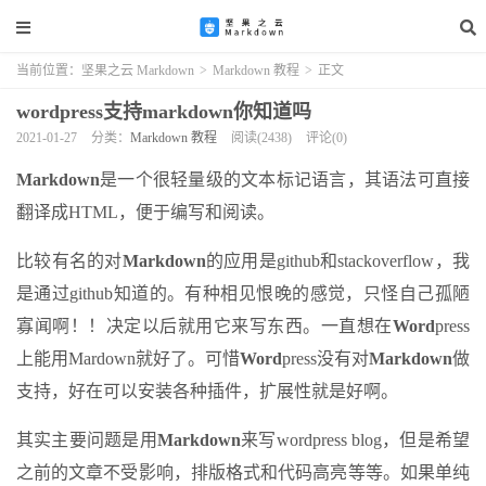
当前位置：
坚果之云 Markdown
>
Markdown 教程
>
正文
wordpress支持markdown你知道吗
2021-01-27
分类：
Markdown 教程
阅读(2438)
评论(0)
Markdown
是一个很轻量级的文本标记语言，其语法可直接
翻译成HTML，便于编写和阅读。
比较有名的对
Markdown
的应用是github和stackoverflow，我
是通过github知道的。有种相见恨晚的感觉，只怪自己孤陋
寡闻啊！！决定以后就用它来写东西。一直想在
Word
press
上能用Mardown就好了。可惜
Word
press没有对
Markdown
做
支持，好在可以安装各种插件，扩展性就是好啊。
其实主要问题是用
Markdown
来写wordpress blog，但是希望
之前的文章不受影响，排版格式和代码高亮等等。如果单纯