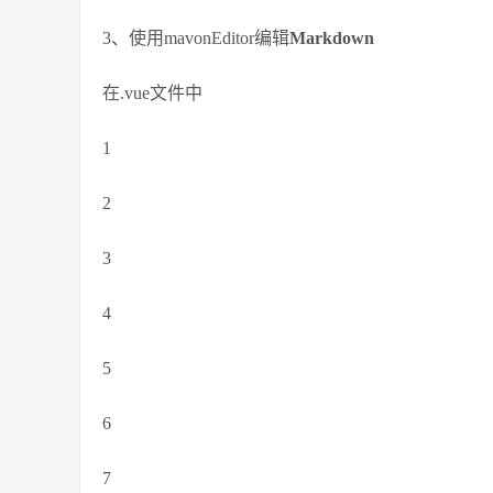
3、使用mavonEditor编辑
Markdown
在.vue文件中
1
2
3
4
5
6
7