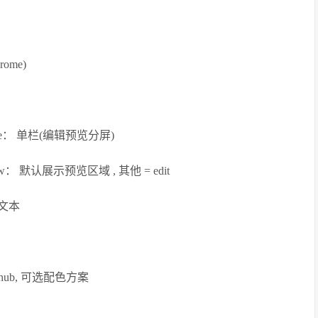
ome)
false： 单栏(编辑预览分屏)
view： 默认展示预览区域 , 其他 = edit
示文本
hub, 可选配色方案