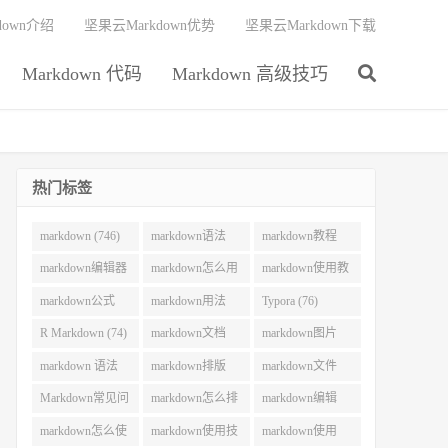
down介绍
坚果云Markdown优势
坚果云Markdown下载
Markdown 代码
Markdown 高级技巧
热门标签
markdown (746)
markdown语法
markdown教程
(292)
(215)
markdown编辑器
markdown怎么用
markdown使用教
(212)
(130)
程 (106)
markdown公式
markdown用法
Typora (76)
(101)
(83)
R Markdown (74)
markdown文档
markdown图片
(73)
(70)
markdown 语法
markdown排版
markdown文件
(62)
(62)
(55)
Markdown常见问
markdown怎么排
markdown编辑
题 (54)
版 (52)
(51)
markdown怎么使
markdown使用技
markdown使用