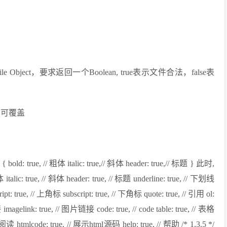
ile Object，要求返回一个Boolean, true表示文件合法，false表
览，可覆盖
 // 粗体 italic: true,// 斜体 header: true,// 标题 } 此时,
c: true, // 斜体 header: true, // 标题 underline: true, // 下划线
ript: true, // 上角标 subscript: true, // 下角标 quote: true, // 引用 ol:
magelink: true, // 图片链接 code: true, // code table: true, // 表格
阅读 htmlcode: true, // 展示html源码 help: true, // 帮助 /* 1.3.5 */