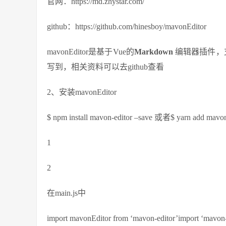
官网：https://md.zhystar.com/
github：https://github.com/hinesboy/mavonEditor
mavonEditor是基于Vue的
Markdown
编辑器插件，支
写到，相关资料可以去github查看
2、安装mavonEditor
$ npm install mavon-editor –save 或者$ yarn add mavon
1
2
在main.js中
import mavonEditor from ‘mavon-editor’import ‘mavon-