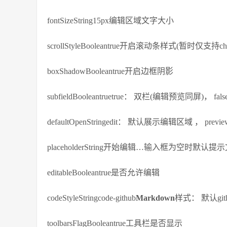
fontSizeString15px编辑区域文字大小
scrollStyleBooleantrue开启滚动条样式(暂时仅支持chr
boxShadowBooleantrue开启边框阴影
subfieldBooleantruetrue： 双栏(编辑预览同屏)， 
defaultOpenStringedit： 默认展示编辑区域 ， pre
placeholderString开始编辑…输入框为空时默认提
editableBooleantrue是否允许编辑
codeStyleStringcode-github
Markdown
样式： 默认git
toolbarsFlagBooleantrue工具栏是否显示