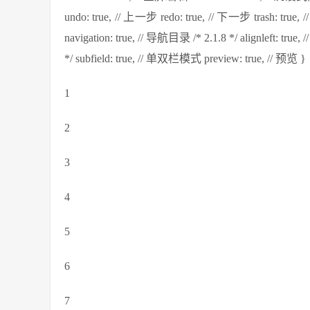
undo: true, // 上一步 redo: true, // 下一步 trash: tr
navigation: true, // 导航目录 /* 2.1.8 */ alignleft: true,
*/ subfield: true, // 单双栏模式 preview: true, // 预览 }
1
2
3
4
5
6
7