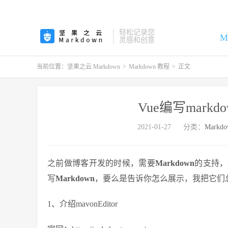
轻松记录您
M
灵感和创意
当前位置：
坚果之云 Markdown
>
Markdown 教程
>
正文
Vue编写markd
2021-01-27
分类：
Markd
之前做博客开发的时候，需要
Markdown
的支持，
写
Markdown
，要么是告诉你怎么展示，我把它们
1、介绍mavonEditor