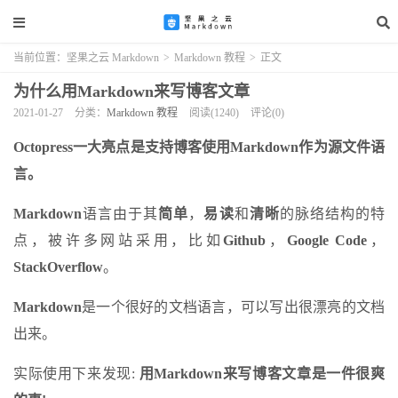
当前位置：
坚果之云 Markdown
>
Markdown 教程
>
正文
为什么用Markdown来写博客文章
2021-01-27
分类：
Markdown 教程
阅读(1240)
评论(0)
Octopress一大亮点是支持博客使用Markdown作为源文件语
言。
Markdown
语言由于其
简单
，
易读
和
清晰
的脉络结构的特
点，被许多网站采用，比如
Github
，
Google Code
，
StackOverflow
。
Markdown
是一个很好的文档语言，可以写出很漂亮的文档
出来。
实际使用下来发现:
用Markdown来写博客文章是一件很爽