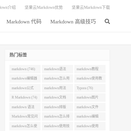
down介绍
坚果云Markdown优势
坚果云Markdown下载
Markdown 代码
Markdown 高级技巧
热门标签
markdown (746)
markdown语法
markdown教程
(292)
(215)
markdown编辑器
markdown怎么用
markdown使用教
(212)
(130)
程 (106)
markdown公式
markdown用法
Typora (76)
(101)
(83)
R Markdown (74)
markdown文档
markdown图片
(73)
(70)
markdown 语法
markdown排版
markdown文件
(62)
(62)
(55)
Markdown常见问
markdown怎么排
markdown编辑
题 (54)
版 (52)
(51)
markdown怎么使
markdown使用技
markdown使用