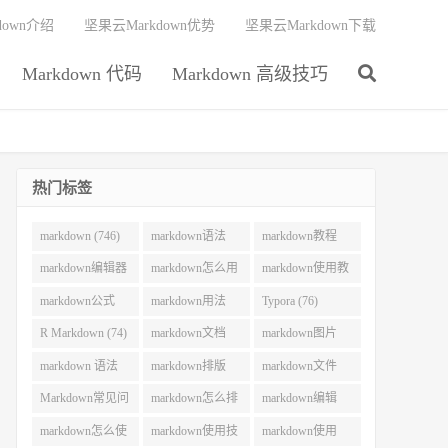
down介绍
坚果云Markdown优势
坚果云Markdown下载
Markdown 代码
Markdown 高级技巧
热门标签
markdown (746)
markdown语法
markdown教程
(292)
(215)
markdown编辑器
markdown怎么用
markdown使用教
(212)
(130)
程 (106)
markdown公式
markdown用法
Typora (76)
(101)
(83)
R Markdown (74)
markdown文档
markdown图片
(73)
(70)
markdown 语法
markdown排版
markdown文件
(62)
(62)
(55)
Markdown常见问
markdown怎么排
markdown编辑
题 (54)
版 (52)
(51)
markdown怎么使
markdown使用技
markdown使用