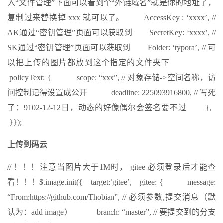
入“文件管理”下面可以看到个“外链域名”就是你的地址了，
复制过来替换掉 xxx 就可以了。 AccessKey : ‘xxxx’, //
AK通过“密钥管理”页面可以获取到 SecretKey: ‘xxxx’, //
SK通过“密钥管理”页面可以获取到 Folder: ‘typora’, // 可
以把上传的图片都放到这个指定的文件夹下
policyText: { scope: “xxx”, // 对象存储->空间名称，访
问控制记得设置成公开 deadline: 225093916800, // 写死
了：9102-12-12日，动态的好像偶尔会签名要不过 },
}});
上传到码云
// ！！！注意当图片大于1M时， gitee 必须登录后才能查
看！！！$.image.init({ target:’gitee’, gitee: { message:
“From:https://github.com/Thobian”, // 必须参数,提交消息（默
认为：add image） branch: “master”, // 要提交到的分支