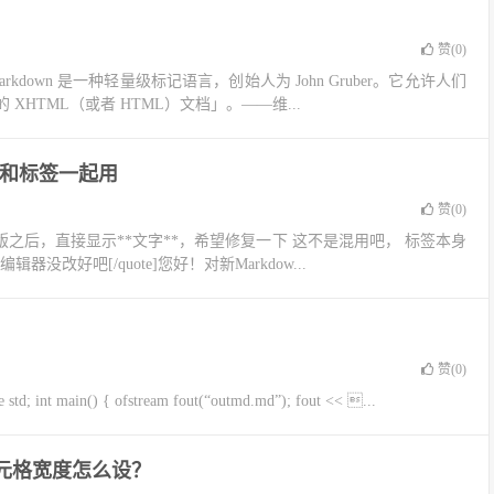
赞(
0
)
rkdown 是一种轻量级标记语言，创始人为 John Gruber。它允许人们
HTML（或者 HTML）文档」。——维...
不能和标签一起用
赞(
0
)
版之后，直接显示**文字**，希望修复一下 ​这不是混用吧， 标签本身
改好吧[/quote]您好！对新Markdow...
赞(
0
)
nt main() { ofstream fout(“outmd.md”); fout << ...
单元格宽度怎么设？