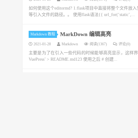
如何使用这个editormd? 1.flask项目中直接将整个文件放入到
等引入文件的路径。。 使用flask语法{{ url_for(‘static’,...
MarkDown 编辑高亮
Markdown 教程
2021-01-28
Markdown
阅读(1367)
评论(0)
主要是为了在引入一些代码的时候能够高亮显示，这样界面可以更加友
VuePress’ > README.md123 使用之后 # 创建...
Markdown 有什么特点？
Markdown 教程
2021-01-28
Markdown
阅读(1834)
评论(0)
一键创建： 支持 Markdown 独立的一键新建入口，为深度 
法： 支持文字相关样式、序号列表、任务列表、表格、TO
Markdown表格合并单元格效果
Markdown 教程
2021-01-28
Markdown
阅读(1606)
评论(0)