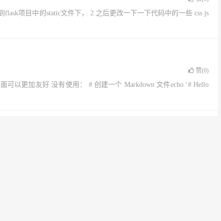
flask项目中的static文件下， 2.之后更改一下一下代码中的一些 css js
赞(
0
)
好 没有使用： # 创建一个 Markdown 文件echo ‘# Hello
赞(
0
)
Markdown 用户提供更好的效率体验； 支持丰富的主流 Markdown 语
C 目录、多种图表、数学公式、流程图、时序...
赞(
0
)