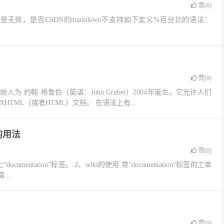
赞(
0
)
是无效，是否CSDN的markdown不支持如下定义%百分比的语法：
赞(
0
)
创始人为 约翰·格鲁伯（英语：John Gruber）2004年诞生。它允许人们
TML（或者HTML）文档。 在语法上有...
n的用法
赞(
0
)
umentation”标签。 2、wiki的使用 带”documentation“标签的工单
...
赞(
0
)