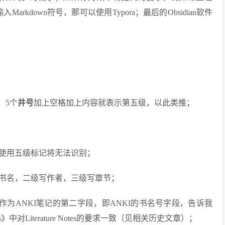
arkdown符号，那可以使用Typora；最后的Obsidian软件
。
，5个
井号
加上空格加上内容就表示第五级，以此类推；
未使用五级标记将无法识别；
写书名，二级写作者，三级写章节；
，作为ANKI笔记的第二字段，即ANKI的书名号字段，告诉我
tes》中对Literature Notes的要求一致（见相关历史文章）；