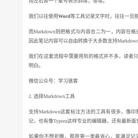
用左右各一个星号表示斜体，等等。
我们以往使用
Word
等工具记录文字时，往往一旦
而Markdown则把格式与内容合二为一，内容在格
因此笔记内容可以自由转换于大多数支持Markdow
我们在这套流程中需要用到的格式并不多，读者
明白。
微信公众号：学习骇客
2. 选择Markdown工具
支持Markdown这套标注方法的工具有很多，像印
记，也有像Typora这样专业的编辑器，还有最新面世的
如果你不想折腾，那用第一类最省心，能满足记