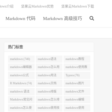
down介绍
坚果云Markdown优势
坚果云Markdown下载
Markdown 代码
Markdown 高级技巧
热门标签
markdown (746)
markdown语法
markdown教程
(292)
(215)
markdown编辑器
markdown怎么用
markdown使用教
(212)
(130)
程 (106)
markdown公式
markdown用法
Typora (76)
(101)
(83)
R Markdown (74)
markdown文档
markdown图片
(73)
(70)
markdown 语法
markdown排版
markdown文件
(62)
(62)
(55)
Markdown常见问
markdown怎么排
markdown编辑
题 (54)
版 (52)
(51)
markdown怎么使
markdown使用技
markdown使用