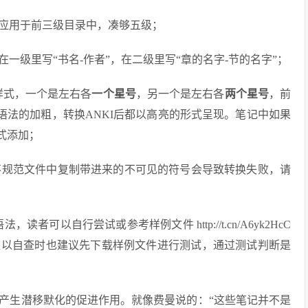
，应用于前三级目录中，凑够五级；
在一级里写“书名-作者”，在二级里写“章的名字-节的名字”；
种样式，一个是左右各
一个星号
，另一个是左右各
两个星号
，前
own语法的加粗，转换ANKI后都以高亮的形式呈现。笔记中如果
式添加；
从不规范文件中复制带进来的不可见的符号会导致转换失败，请
者可以自行尝试或参考样例文件 http://t.cn/A6yk2HcC
难以自查时也建议先下载样例文件进行测试，通过测试判断是
产生潜移默化的促进作用。就像费曼说的：“这些笔记并不是