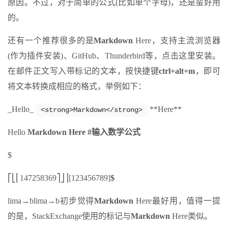
原因。不过，对于简单的公式(比如单个字母)，还是蛮好用
的。
还有一个推荐很多的是
Markdown
Here，支持主流浏览器
(作为插件安装)、GitHub、Thunderbird等，点击这里安装。
在邮件正文写入带标记的文本，按快捷键
ctrl+alt+m
，即可
将文本转换成相应的格式，举例如下：
_Hello_
**Here**
<strong>Markdown</strong>
Hello
Markdown
Here
#输入数学公式
$
⎡⎣⎢147258369⎤⎦⎥[123456789]
$
lima→blima→b初步觉得
Markdown
Here最好用，值得一提
的是，StackExchange使用的标记与
Markdown
Here类似。