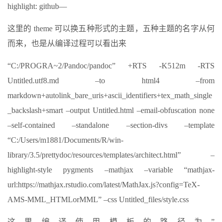
highlight: github—
这里的 theme 可以换五种形式的主题，五种主题的名字从何
而来，也是从编译过程可以看出来
“C:/PROGRA~2/Pandoc/pandoc” +RTS -K512m -RTS
Untitled.utf8.md –to html4 –from
markdown+autolink_bare_uris+ascii_identifiers+tex_math_single
_backslash+smart –output Untitled.html –email-obfuscation none
–self-contained –standalone –section-divs –template
“C:/Users/m1881/Documents/R/win-
library/3.5/prettydoc/resources/templates/architect.html” –
highlight-style pygments –mathjax –variable “mathjax-
url:https://mathjax.rstudio.com/latest/MathJax.js?config=TeX-
AMS-MML_HTMLorMML” –css Untitled_files/style.css
这里编译使用模板的路径为”